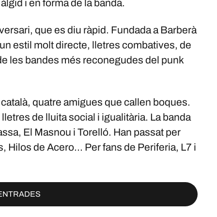
lgid i en forma de la banda.
aniversari, que es diu ràpid. Fundada a Barberà
un estil molt directe, lletres combatives, de
na de les bandes més reconegudes del punk
ock català, quatre amigues que callen boques.
etres de lluita social i igualitària. La banda
assa, El Masnou i Torelló. Han passat per
Hilos de Acero... Per fans de Periferia, L7 i
ENTRADES