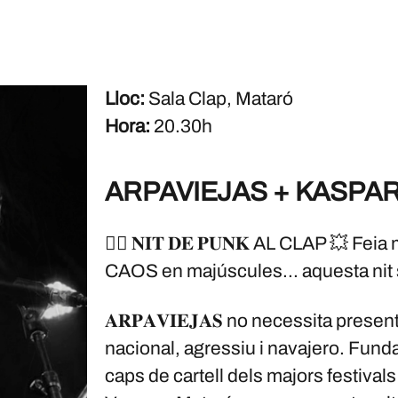
Lloc:
Sala Clap, Mataró
Hora:
20.30h
ARPAVIEJAS + KASPAR
🏴‍☠️ 𝐍𝐈𝐓 𝐃𝐄 𝐏𝐔𝐍𝐊 AL CLAP 💥 F
CAOS en majúscules... aquesta nit s
𝐀𝐑𝐏𝐀𝐕𝐈𝐄𝐉𝐀𝐒 no necessita pres
nacional, agressiu i navajero. Fundat
caps de cartell dels majors festival