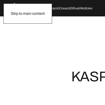
Qui som
Agenda
Formació
Creació
Difusió
Notícies
Skip to main content
KASP