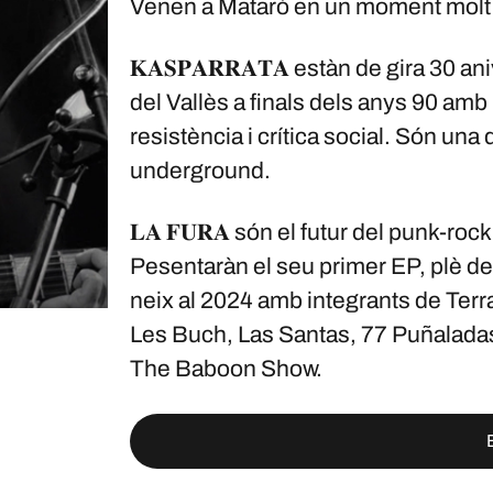
Venen a Mataró en un moment molt à
𝐊𝐀𝐒𝐏𝐀𝐑𝐑𝐀𝐓𝐀 estàn de gira 30 
del Vallès a finals dels anys 90 amb 
resistència i crítica social. Són u
underground.
𝐋𝐀 𝐅𝐔𝐑𝐀 són el futur del punk-r
Pesentaràn el seu primer EP, plè de ll
neix al 2024 amb integrants de Terr
Les Buch, Las Santas, 77 Puñaladas, 
The Baboon Show.