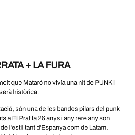
RATA + LA FURA
eia molt que Mataró no vivía una nit de PUNK i
erà històrica:
entació, són una de les bandes pilars del punk
s a El Prat fa 26 anys i any rere any son
s de l'estil tant d'Espanya com de Latam.