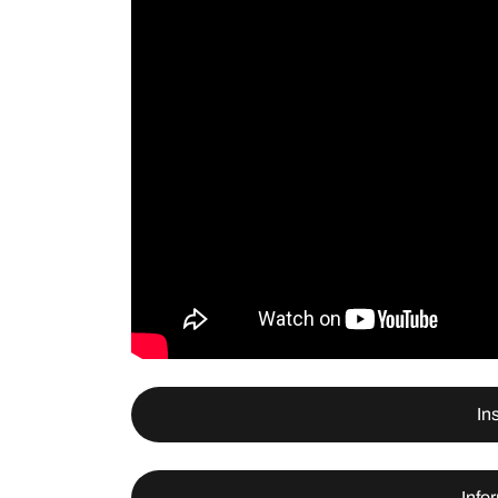
In
Info