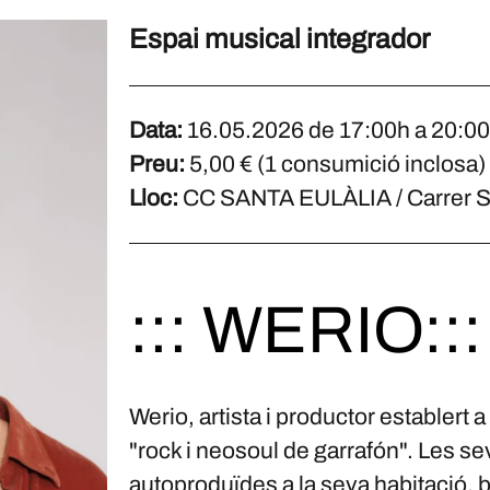
Espai musical integrador
Data:
16.05.2026 de 17:00h a 20:0
Preu:
5,00 € (1 consumició inclosa)
Lloc:
CC SANTA EULÀLIA / Carrer San
::: WERIO:::
Werio, artista i productor establert
"rock i neosoul de garrafón". Les 
autoproduïdes a la seva habitació, b