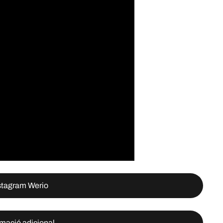
stagram Werio
rmació adicional