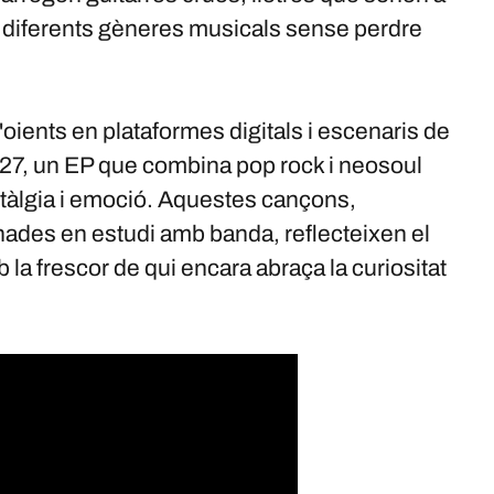
en diferents gèneres musicals sense perdre
ients en plataformes digitals i escenaris de
 27, un EP que combina pop rock i neosoul
stàlgia i emoció. Aquestes cançons,
nades en estudi amb banda, reflecteixen el
 la frescor de qui encara abraça la curiositat