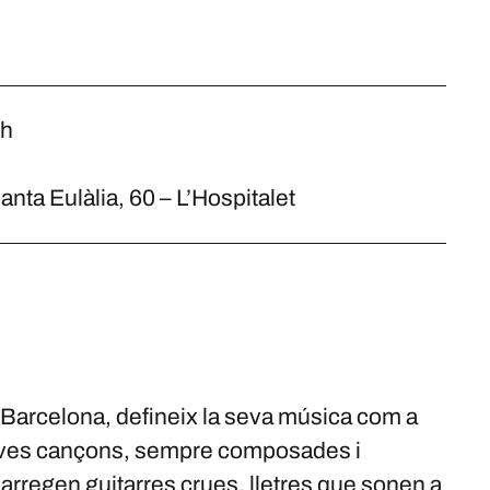
0h
ta Eulàlia, 60 – L’Hospitalet
 a Barcelona, defineix la seva música com a
seves cançons, sempre composades i
arregen guitarres crues, lletres que sonen a