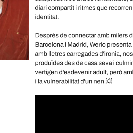
diari compartit i ritmes que recorr
identitat.
Després de connectar amb milers d'o
Barcelona i Madrid, Werio presenta
amb lletres carregades d'ironia, no
produïdes des de casa seva i culmi
vertigen d'esdevenir adult, però amb
i la vulnerabilitat d'un nen.💥