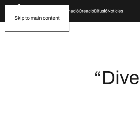
Qui som
Agenda
Formació
Creació
Difusió
Notícies
Skip to main content
“Dive