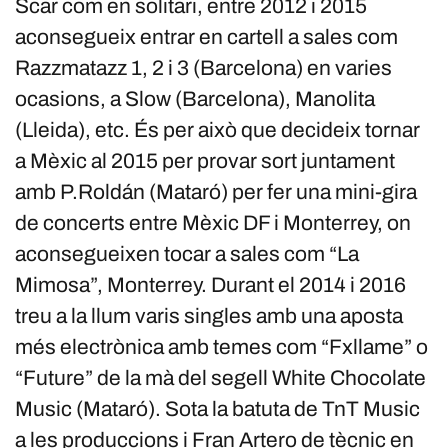
Scar com en solitari, entre 2012 i 2015
aconsegueix entrar en cartell a sales com
Razzmatazz 1, 2 i 3 (Barcelona) en varies
ocasions, a Slow (Barcelona), Manolita
(Lleida), etc. És per això que decideix tornar
a Mèxic al 2015 per provar sort juntament
amb P.Roldán (Mataró) per fer una mini-gira
de concerts entre Mèxic DF i Monterrey, on
aconsegueixen tocar a sales com “La
Mimosa”, Monterrey. Durant el 2014 i 2016
treu a la llum varis singles amb una aposta
més electrònica amb temes com “Fxllame” o
“Future” de la mà del segell White Chocolate
Music (Mataró). Sota la batuta de TnT Music
a les produccions i Fran Artero de tècnic en