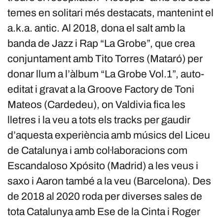
temes en solitari més destacats, mantenint el
a.k.a. antic. Al 2018, dona el salt amb la
banda de Jazz i Rap “La Grobe”, que crea
conjuntament amb Tito Torres (Mataró) per
donar llum a l’àlbum “La Grobe Vol.1”, auto-
editat i gravat a la Groove Factory de Toni
Mateos (Cardedeu), on Valdivia fica les
lletres i la veu a tots els tracks per gaudir
d’aquesta experiència amb músics del Liceu
de Catalunya i amb col·laboracions com
Escandaloso Xpósito (Madrid) a les veus i
saxo i Aaron també a la veu (Barcelona). Des
de 2018 al 2020 roda per diverses sales de
tota Catalunya amb Ese de la Cinta i Roger