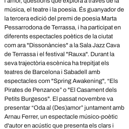
l’amor, qüestions que explora a través de la
música, el teatre i la poesia. És guanyador de
la tercera edició del premi de poesia Marta
Pessarrodona de Terrassa, i ha participat en
diferents espectacles poètics de la ciutat
com ara "Dissonàncies" a la Sala Jazz Cava
de Terrassa i el festival "Rauxa". Durant la
seva trajectòria escènica ha trepitjat els
teatres de Barcelona i Sabadell amb
espectacles com "Spring Awakening", “Els
Pirates de Penzance” o "El Casament dels
Petits Burgesos". El passat novembre va
presentar “Oda al (Des)amor” juntament amb
Arnau Ferrer, un espectacle músico-poètic
d'autor en acústic que presenta els clars i