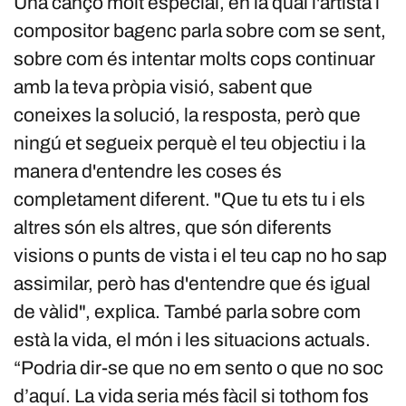
Una cançó molt especial, en la qual l'artista i
compositor bagenc parla sobre com se sent,
sobre com és intentar molts cops continuar
amb la teva pròpia visió, sabent que
coneixes la solució, la resposta, però que
ningú et segueix perquè el teu objectiu i la
manera d'entendre les coses és
completament diferent. "Que tu ets tu i els
altres són els altres, que són diferents
visions o punts de vista i el teu cap no ho sap
assimilar, però has d'entendre que és igual
de vàlid", explica. També parla sobre com
està la vida, el món i les situacions actuals.
“Podria dir-se que no em sento o que no soc
d’aquí. La vida seria més fàcil si tothom fos