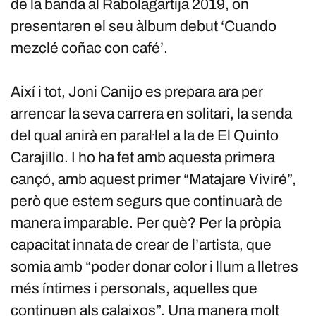
de la banda al Rabolagartija 2019, on
presentaren el seu àlbum debut ‘Cuando
mezclé coñac con café’.
Així i tot, Joni Canijo es prepara ara per
arrencar la seva carrera en solitari, la senda
del qual anirà en paral·lel a la de El Quinto
Carajillo. I ho ha fet amb aquesta primera
cançó, amb aquest primer “Matajare Viviré”,
però que estem segurs que continuarà de
manera imparable. Per què? Per la pròpia
capacitat innata de crear de l’artista, que
somia amb “poder donar color i llum a lletres
més íntimes i personals, aquelles que
continuen als calaixos”. Una manera molt