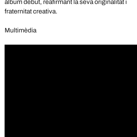
àlbum debut, reafirmant la seva originalitat i
fraternitat creativa.
Multimèdia