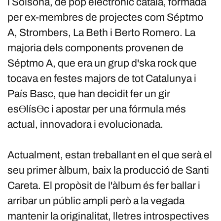
i Solsona, de pop electrònic català, formada
per ex-membres de projectes com Séptmo
A, Strombers, La Beth i Berto Romero. La
majoria dels components provenen de
Séptmo A, que era un grup d'ska rock que
tocava en festes majors de tot Catalunya i
País Basc, que han decidit fer un gir
esƟlísƟc i apostar per una fórmula més
actual, innovadora i evolucionada.
Actualment, estan treballant en el que serà el
seu primer àlbum, baix la producció de Santi
Careta. El propòsit de l'àlbum és fer ballar i
arribar un públic ampli però a la vegada
mantenir la originalitat, lletres introspectives