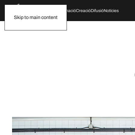
Qui som
Agenda
Formació
Creació
Difusió
Notícies
Skip to main content